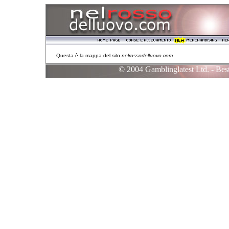
Questa è la mappa del sito
nelrossodelluovo.com
© 2004 Gamblinglatest Ltd. - B